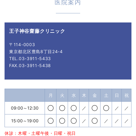
医院案内
2024/05/23
医療DX推進体制の整備について
王子神谷齋藤クリニック
〒114-0003
東京都北区豊島8丁目24-4
TEL.03-3911-5433
FAX.03-3911-5438
月
火
水
木
金
土
日
祝
09:00～12:30
◯
◯
◯
／
◯
◯
／
／
15:00～19:00
◯
◯
◯
／
◯
／
／
／
休診：木曜・土曜午後・日曜・祝日