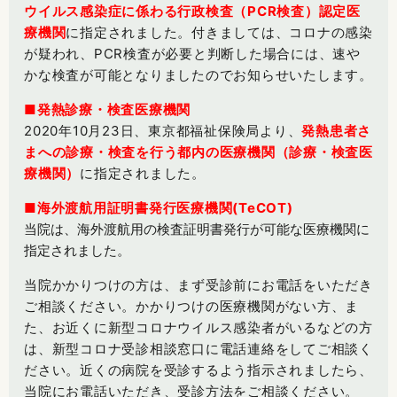
ウイルス感染症に係わる行政検査（PCR検査）認定医
療機関
に指定されました。付きましては、コロナの感染
が疑われ、PCR検査が必要と判断した場合には、速や
かな検査が可能となりましたのでお知らせいたします。
■発熱診療・検査医療機関
2020年
10月23日
、東京都福祉保険局より、
発熱患者さ
まへの診療・検査を行う都内の医療機関（診療・検査医
療機関）
に指定されました。
■
海外渡航用証明書発行医療機関(TeCOT)
当院は、海外渡航用の検査証明書発行が可能な医療機関に
指定されました。
当院かかりつけの方は、まず受診前にお電話をいただき
ご相談ください。かかりつけの医療機関がない方、ま
た、お近くに新型コロナウイルス感染者がいるなどの方
は、新型コロナ受診相談窓口に電話連絡をしてご相談く
ださい。近くの病院を受診するよう指示されましたら、
当院にお電話いただき、受診方法をご相談ください。